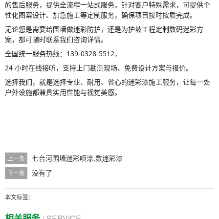
的售后服务，提供全流程一站式服务。针对客户特殊需求，可提供个
性化图案设计、加急施工等定制服务，确保项目按时按质完成。
无论您是需要给围墙做迷彩防护，还是为护坡工程定制数码迷彩方
案，都可随时联系我们咨询详情。
全国统一服务热线：139-0328-5512，
24 小时在线接听，支持上门勘测现场、免费设计方案与报价。
选择我们，就是选择专业、耐用、省心的迷彩漆施工服务，让每一处
户外设施都兼具实用性能与视觉美感。
七台河围墙迷彩喷涂,数迷彩漆
上一条
没有了
下一条
本文标签：
相关服务
/ SERVICE