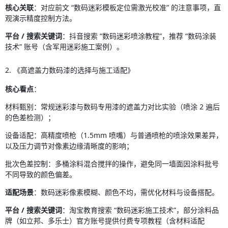
核心关联
：对应前文 “数码迷彩模板定位需激光校准” 的注意事项，直
观演示精度控制方法。
平台 / 搜索关键词
：抖音搜索 “数码迷彩喷涂教程”，推荐 “数码涂装
技术” 账号（含军用迷彩施工案例）。
2. 《高遮盖力数码漆的选择与施工适配》
核心看点
：
材料甄别：常规迷彩漆与数码专用漆的遮盖力对比实验（喷涂 2 遍后
的色差检测）；
设备适配：高精度喷枪（1.5mm 喷嘴）与普通喷枪的喷涂效果差异，
以及压力调节对像素边缘清晰度的影响；
批次色差控制：多桶涂料混合搅拌的操作，避免同一墙面因涂料批号
不同导致的颜色偏差。
适配场景
：数码迷彩像素模糊、颜色不均，需优化材料与设备搭配。
平台 / 搜索关键词
：淘宝教育搜索 “数码迷彩施工技术”，部分涂料品
牌（如立邦、多乐士）官方账号提供付费专项教程（含材料适配