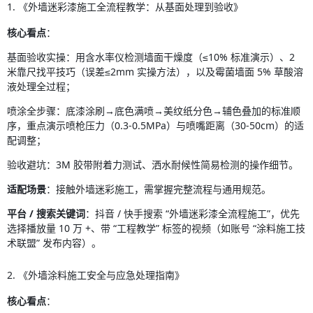
1. 《外墙迷彩漆施工全流程教学：从基面处理到验收》
核心看点
：
基面验收实操：用含水率仪检测墙面干燥度（≤10% 标准演示）、2 
米靠尺找平技巧（误差≤2mm 实操方法），以及霉菌墙面 5% 草酸溶
液处理全过程；
喷涂全步骤：底漆涂刷→底色满喷→美纹纸分色→辅色叠加的标准顺
序，重点演示喷枪压力（0.3-0.5MPa）与喷嘴距离（30-50cm）的适
配调整；
验收避坑：3M 胶带附着力测试、洒水耐候性简易检测的操作细节。
适配场景
：接触外墙迷彩施工，需掌握完整流程与通用规范。
平台 / 搜索关键词
：抖音 / 快手搜索 “外墙迷彩漆全流程施工”，优先
选择播放量 10 万 +、带 “工程教学” 标签的视频（如账号 “涂料施工技
术联盟” 发布内容）。
2. 《外墙涂料施工安全与应急处理指南》
核心看点
：