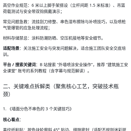
高空作业规范：6 米以上脚手架搭设（立杆间距 1.5 米标准）、吊篮
荷载测试与安全带双钩佩戴演示；
常见问题急救：流挂刮刀修整、串色湿布擦除与补喷技巧，以及喷枪
气管爆管的应急处理流程；
材料存储禁忌：涂料防潮防晒、空压机接地等安全细节。
适配场景
：关注施工安全与突发问题解决，适合施工团队安全交底培
训。
平台 / 搜索关键词
：B 站搜索 “外墙喷涂安全操作”，推荐 “建筑施工安
全课堂” 账号的系列教程（含字幕与规范解读）。
二、关键难点拆解类（聚焦核心工艺，突破技术瓶
颈）
1. 《墙面分色不串色的 3 个关键技巧》
核心看点
：
美纹纸粘贴：按色块轮廓斜 45° 贴边、缝隙密封（适配不规则迷彩斑