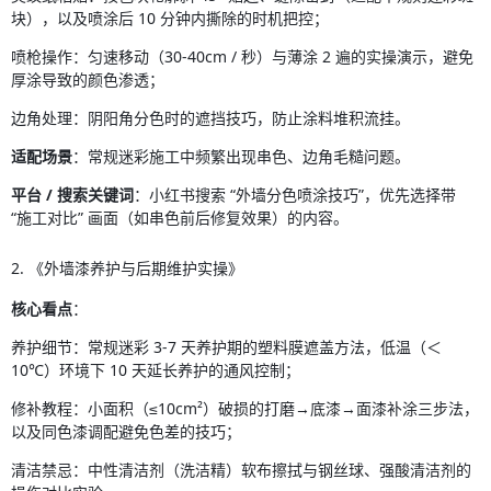
块），以及喷涂后 10 分钟内撕除的时机把控；
喷枪操作：匀速移动（30-40cm / 秒）与薄涂 2 遍的实操演示，避免
厚涂导致的颜色渗透；
边角处理：阴阳角分色时的遮挡技巧，防止涂料堆积流挂。
适配场景
：常规迷彩施工中频繁出现串色、边角毛糙问题。
平台 / 搜索关键词
：小红书搜索 “外墙分色喷涂技巧”，优先选择带 
“施工对比” 画面（如串色前后修复效果）的内容。
2. 《外墙漆养护与后期维护实操》
核心看点
：
养护细节：常规迷彩 3-7 天养护期的塑料膜遮盖方法，低温（＜
10℃）环境下 10 天延长养护的通风控制；
修补教程：小面积（≤10cm²）破损的打磨→底漆→面漆补涂三步法，
以及同色漆调配避免色差的技巧；
清洁禁忌：中性清洁剂（洗洁精）软布擦拭与钢丝球、强酸清洁剂的