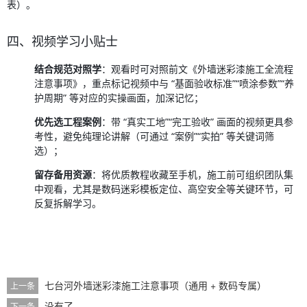
表）。
四、视频学习小贴士
结合规范对照学
：观看时可对照前文《外墙迷彩漆施工全流程
注意事项》，重点标记视频中与 “基面验收标准”“喷涂参数”“养
护周期” 等对应的实操画面，加深记忆；
优先选工程案例
：带 “真实工地”“完工验收” 画面的视频更具参
考性，避免纯理论讲解（可通过 “案例”“实拍” 等关键词筛
选）；
留存备用资源
：将优质教程收藏至手机，施工前可组织团队集
中观看，尤其是数码迷彩模板定位、高空安全等关键环节，可
反复拆解学习。
七台河外墙迷彩漆施工注意事项（通用 + 数码专属）
上一条
没有了
下一条