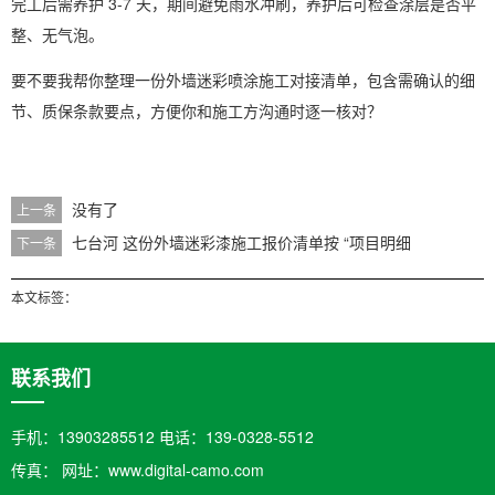
完工后需养护 3-7 天，期间避免雨水冲刷，养护后可检查涂层是否平
整、无气泡。
要不要我帮你整理一份
外墙迷彩喷涂施工对接清单
，包含需确认的细
节、质保条款要点，方便你和施工方沟通时逐一核对？
没有了
上一条
七台河 这份外墙迷彩漆施工报价清单按 “项目明细
下一条
本文标签：
联系我们
手机：13903285512 电话：139-0328-5512
传真： 网址：www.digital-camo.com